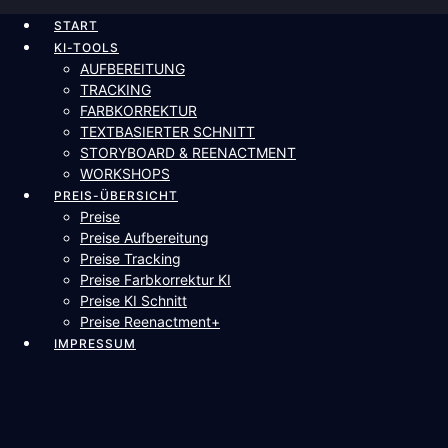
Zum
START
Inhalt
KI-TOOLS
wechseln
AUFBEREITUNG
TRACKING
FARBKORREKTUR
TEXTBASIERTER SCHNITT​
STORYBOARD & REENACTMENT
WORKSHOPS
PREIS-ÜBERSICHT
Preise
Preise Aufbereitung
Preise Tracking
Preise Farbkorrektur KI
Preise KI Schnitt
Preise Reenactment+
IMPRESSUM